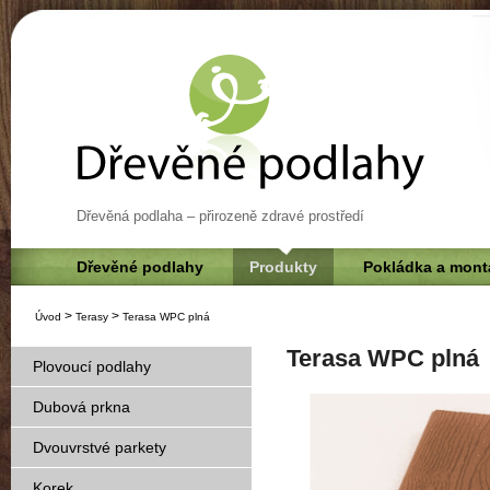
Dřevěná podlaha – přirozeně zdravé prostředí
Dřevěné podlahy
Produkty
Pokládka a mont
>
>
Úvod
Terasy
Terasa WPC plná
Terasa WPC plná
Plovoucí podlahy
Dubová prkna
Dvouvrstvé parkety
Korek