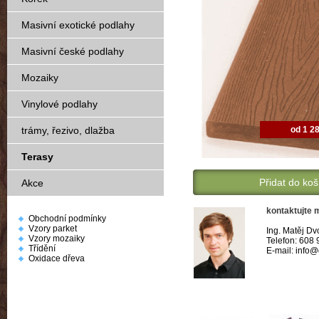
Masivní exotické podlahy
Masivní české podlahy
Mozaiky
Vinylové podlahy
od 1 2
trámy, řezivo, dlažba
Terasy
Přidat do koš
Akce
kontaktujte 
Obchodní podmínky
Vzory parket
Ing. Matěj Dv
Vzory mozaiky
Telefon: 608
Třídění
E-mail: info
Oxidace dřeva