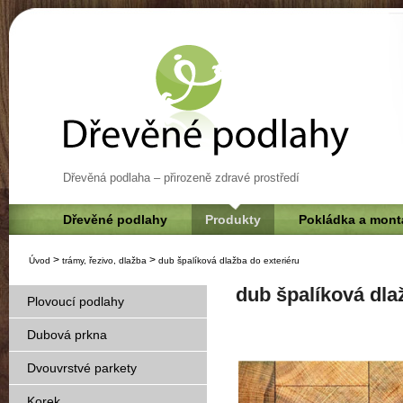
Dřevěná podlaha – přirozeně zdravé prostředí
Dřevěné podlahy
Produkty
Pokládka a mont
>
>
Úvod
trámy, řezivo, dlažba
dub špalíková dlažba do exteriéru
dub špalíková dla
Plovoucí podlahy
Dubová prkna
Dvouvrstvé parkety
Korek