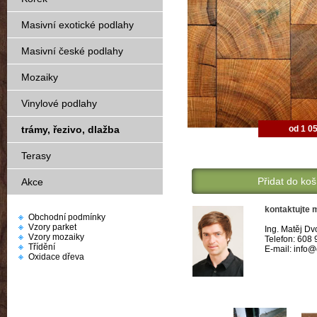
Masivní exotické podlahy
Masivní české podlahy
Mozaiky
Vinylové podlahy
od 1 0
trámy, řezivo, dlažba
Terasy
Přidat do koš
Akce
kontaktujte 
Obchodní podmínky
Vzory parket
Ing. Matěj Dv
Vzory mozaiky
Telefon: 608
Třídění
E-mail: info
Oxidace dřeva