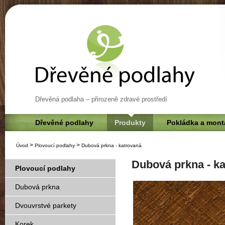
Dřevěná podlaha – přirozeně zdravé prostředí
Dřevěné podlahy
Produkty
Pokládka a mont
>
>
Úvod
Plovoucí podlahy
Dubová prkna - katrovaná
Dubová prkna - k
Plovoucí podlahy
Dubová prkna
Dvouvrstvé parkety
Korek