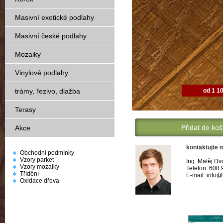
Masivní exotické podlahy
Masivní české podlahy
Mozaiky
Vinylové podlahy
od 1 1
trámy, řezivo, dlažba
Terasy
Přidat do koš
Akce
kontaktujte 
Obchodní podmínky
Vzory parket
Ing. Matěj Dv
Vzory mozaiky
Telefon: 608
Třídění
E-mail: info
Oxidace dřeva