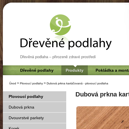
Dřevěná podlaha – přirozeně zdravé prostředí
Dřevěné podlahy
Produkty
Pokládka a mont
>
>
Úvod
Plovoucí podlahy
Dubová prkna kartáčovaná - plovoucí podlaha
Dubová prkna kar
Plovoucí podlahy
Dubová prkna
Dvouvrstvé parkety
Korek