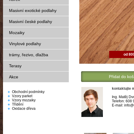
Masivní exotické podlahy
Masivní české podlahy
Mozaiky
Vinylové podlahy
od 80
trámy, řezivo, dlažba
Terasy
Přidat do koš
Akce
kontaktujte 
Obchodní podmínky
Vzory parket
Ing. Matěj Dv
Vzory mozaiky
Telefon: 608
Třídění
E-mail: info
Oxidace dřeva